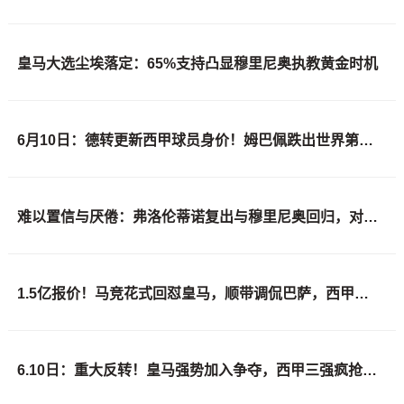
皇马大选尘埃落定：65%支持凸显穆里尼奥执教黄金时机
6月10日：德转更新西甲球员身价！姆巴佩跌出世界第一身价！巴尔韦德最惨！
难以置信与厌倦：弗洛伦蒂诺复出与穆里尼奥回归，对巴塞罗那与西甲意味着什么
1.5亿报价！马竞花式回怼皇马，顺带调侃巴萨，西甲转会大戏拉满
6.10日：重大反转！皇马强势加入争夺，西甲三强疯抢自由身中场