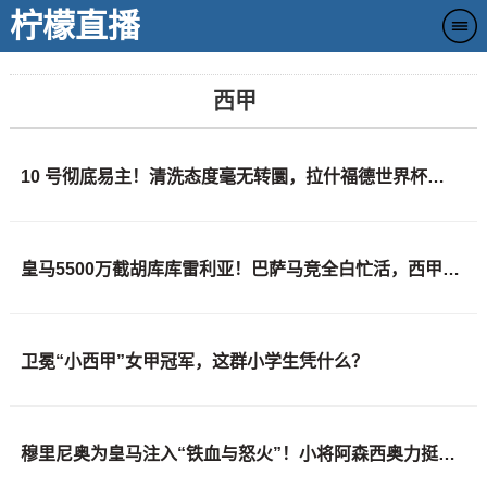
柠檬直播
西甲
10 号彻底易主！清洗态度毫无转圜，拉什福德世界杯成唯一自救筹码
皇马5500万截胡库库雷利亚！巴萨马竞全白忙活，西甲格局一夜变天
卫冕“小西甲”女甲冠军，这群小学生凭什么？
穆里尼奥为皇马注入“铁血与怒火”！小将阿森西奥力挺“狂人”重夺西甲霸权