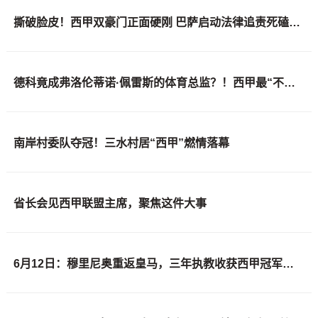
撕破脸皮！西甲双豪门正面硬刚 巴萨启动法律追责死磕弗洛伦蒂诺诽谤言论
德科竟成弗洛伦蒂诺·佩雷斯的体育总监？！西甲最“不可能”的联姻与转会暗战全解析
南岸村委队夺冠！三水村居“西甲”燃情落幕
省长会见西甲联盟主席，聚焦这件大事
6月12日：穆里尼奥重返皇马，三年执教收获西甲冠军一座，究竟是成功还是遗憾？