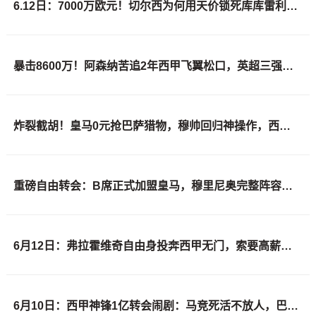
6.12日：7000万欧元！切尔西为何用天价锁死库库雷利亚的西甲梦？
暴击8600万！阿森纳苦追2年西甲飞翼松口，英超三强疯抢悬念拉满
炸裂截胡！皇马0元抢巴萨猎物，穆帅回归神操作，西甲格局要变天
重磅自由转会：B席正式加盟皇马，穆里尼奥完整阵容出炉，西甲冠军悬念提前落幕
6月12日：弗拉霍维奇自由身投奔西甲无门，索要高薪遭皇马巴萨马竞拒绝
6月10日：西甲神锋1亿转会闹剧：马竞死活不放人，巴萨真能捡漏成功？