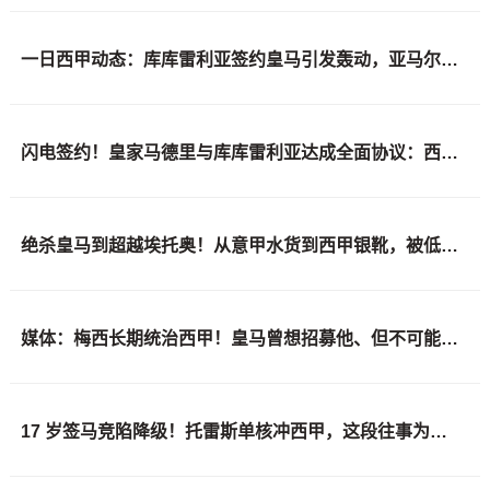
一日西甲动态：库库雷利亚签约皇马引发轰动，亚马尔奋力争夺世界杯
闪电签约！皇家马德里与库库雷利亚达成全面协议：西甲格局或将被重新洗牌
绝杀皇马到超越埃托奥！从意甲水货到西甲银靴，被低估的平民神锋
媒体：梅西长期统治西甲！皇马曾想招募他、但不可能成功！
17 岁签马竞陷降级！托雷斯单核冲西甲，这段往事为何戳中球迷？