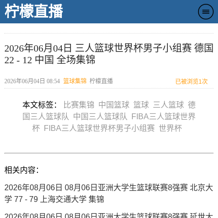
柠檬直播
2026年06月04日 三人篮球世界杯男子小组赛 德国
22 - 12 中国 全场集锦
2026年06月04日 08:54
篮球集锦
柠檬直播
已被浏览
1次
本文标签：
比赛集锦
中国篮球
篮球
三人篮球
德
国三人篮球队
中国三人篮球队
FIBA三人篮球世界
杯
FIBA三人篮球世界杯男子小组赛
世界杯
相关内容：
2026年08月06日 08月06日亚洲大学生篮球联赛8强赛 北京大
学 77 - 79 上海交通大学 集锦
2026年08月06日 08月06日亚洲大学生篮球联赛8强赛 延世大