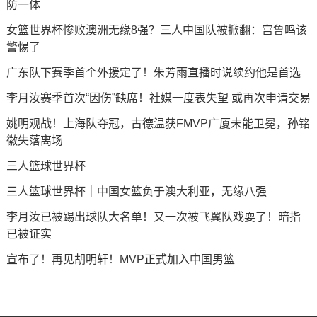
防一体
女篮世界杯惨败澳洲无缘8强？三人中国队被掀翻：宫鲁鸣该
警惕了
广东队下赛季首个外援定了！朱芳雨直播时说续约他是首选
李月汝赛季首次“因伤”缺席！社媒一度表失望 或再次申请交易
姚明观战！上海队夺冠，古德温获FMVP广厦未能卫冕，孙铭
徽失落离场
三人篮球世界杯
三人篮球世界杯｜中国女篮负于澳大利亚，无缘八强
李月汝已被踢出球队大名单！又一次被飞翼队戏耍了！暗指
已被证实
宣布了！再见胡明轩！MVP正式加入中国男篮