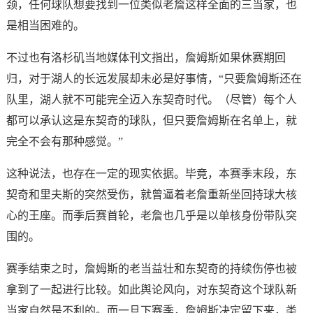
颈，任何球队想要找到一位类似老詹这样全面的三当家，也
是相当困难的。
不过也有洛杉矶当地媒体刊文指出，詹姆斯如果休赛期回
归，对于湖人的长远发展却未必是好事情，“只要詹姆斯还在
队里，湖人就不可能完全迈入东契奇时代。（尽管）每个人
都可以承认这是东契奇的球队，但只要詹姆斯在名单上，就
完全不会有那种感觉。”
这种说法，也存在一定的现实依据。毕竟，本赛季末段，东
契奇和里夫斯的突然受伤，就曾逼着老詹重新坐回持球大核
心的王座。而季后赛首轮，老詹也几乎是以单核身份带队突
围的。
赛季结束之时，詹姆斯的老当益壮和东契奇的持续伤停也被
拿到了一起进行比较。如此舆论风向，对东契奇这个球队新
当家自然是不利的。而一旦下赛季，詹姆斯决定留下来，类