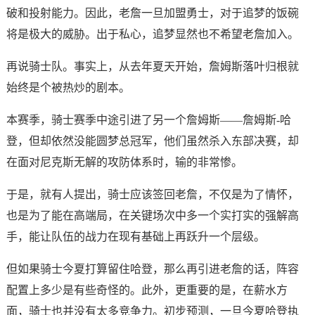
破和投射能力。因此，老詹一旦加盟勇士，对于追梦的饭碗
将是极大的威胁。出于私心，追梦显然也不希望老詹加入。
再说骑士队。事实上，从去年夏天开始，詹姆斯落叶归根就
始终是个被热炒的剧本。
本赛季，骑士赛季中途引进了另一个詹姆斯——詹姆斯-哈
登，但却依然没能圆梦总冠军，他们虽然杀入东部决赛，却
在面对尼克斯无解的攻防体系时，输的非常惨。
于是，就有人提出，骑士应该签回老詹，不仅是为了情怀，
也是为了能在高端局，在关键场次中多一个实打实的强解高
手，能让队伍的战力在现有基础上再跃升一个层级。
但如果骑士今夏打算留住哈登，那么再引进老詹的话，阵容
配置上多少是有些奇怪的。此外，更重要的是，在薪水方
面，骑士也并没有太多竞争力。初步预测，一旦今夏哈登执