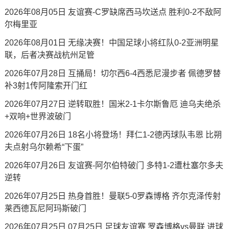
2026年08月05日 友谊赛-C罗缺席西马坎送点 胜利0-2不敌阿
尔梅里亚
2026年08月01日 无缘决赛！中国足球小将红队0-2亚洲明星
联，后者决赛战杭州足管
2026年07月28日 互捅局！切尔西6-4西悉尼漫步者 佩德罗替
补3射1传阿隆索开门红
2026年07月27日 逆转取胜！国米2-1卡尔斯鲁厄 迪乌夫绝杀
+双响+世界波破门
2026年07月26日 18名小将登场！拜仁1-2德丙球队韦恩 比朔
夫点射乌尔赖希“下蛋”
2026年07月26日 友谊赛-阿尔伯特破门 多特1-2遭杜塞尔多夫
逆转
2026年07月25日 热身首胜！曼联5-0罗森博格 齐尔克泽传射
莱西德瓦尼阿玛斯破门
2026年07月25日 07月25日 足球友谊赛 罗森博格vs曼联 进球