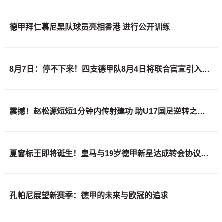
德甲拜仁慕尼黑队球员亮相香港 进行公开训练
8月7日：停不下来！四支德甲队8月4日将联合官宣引入3位国足核心球员
震撼！赵松源短短1分钟内传射建功 助U17国足逆转之战大破德甲强敌
夏窗标王即将诞生！皇马与19岁德甲新星达成转会协议，总价高达14亿欧元
孔帕尼展望新赛季：德甲的未来与欧冠的追求