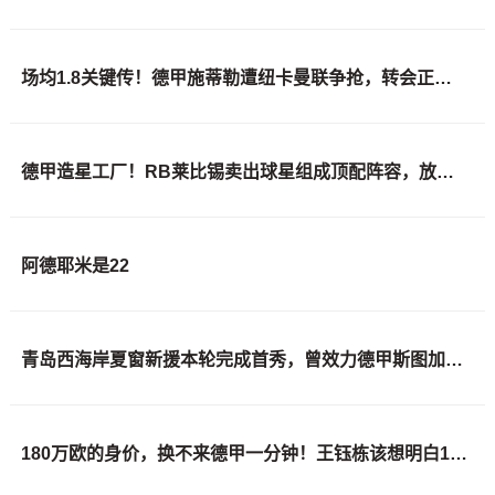
场均1.8关键传！德甲施蒂勒遭纽卡曼联争抢，转会正推进
德甲造星工厂！RB莱比锡卖出球星组成顶配阵容，放到欧冠能争冠？
阿德耶米是22
青岛西海岸夏窗新援本轮完成首秀，曾效力德甲斯图加特，值得期待
180万欧的身价，换不来德甲一分钟！王钰栋该想明白1件事