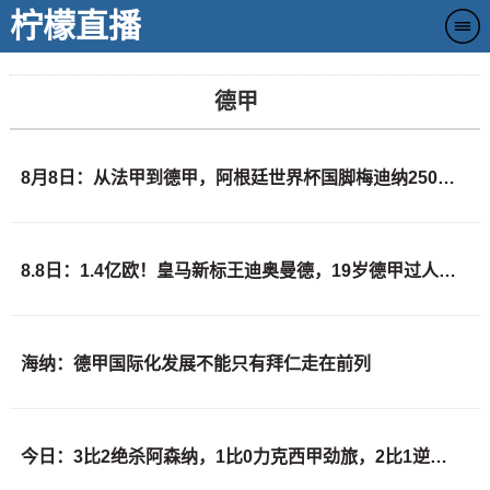
柠檬直播
德甲
8月8日：从法甲到德甲，阿根廷世界杯国脚梅迪纳2500万欧转会勒沃库森
8.8日：1.4亿欧！皇马新标王迪奥曼德，19岁德甲过人王凭什么这么贵？
海纳：德甲国际化发展不能只有拜仁走在前列
今日：3比2绝杀阿森纳，1比0力克西甲劲旅，2比1逆转德甲青年军，U17国足全胜晋级