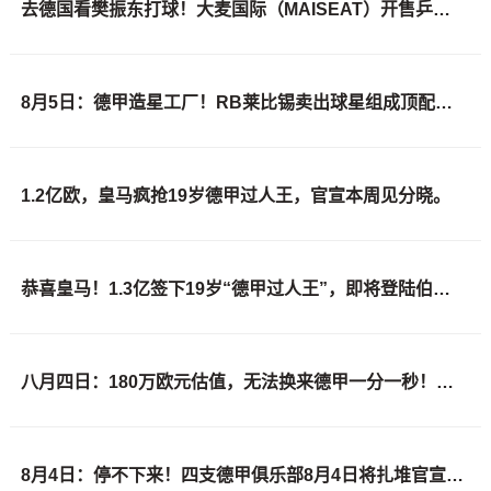
去德国看樊振东打球！大麦国际（MAISEAT）开售乒乓球德甲门票
8月5日：德甲造星工厂！RB莱比锡卖出球星组成顶配阵容，放到欧冠能争冠？
1.2亿欧，皇马疯抢19岁德甲过人王，官宣本周见分晓。
恭喜皇马！1.3亿签下19岁“德甲过人王”，即将登陆伯纳乌！
八月四日：180万欧元估值，无法换来德甲一分一秒！王钰栋需要思考清楚一件事
8月4日：停不下来！四支德甲俱乐部8月4日将扎堆官宣签下3大国足主力国脚