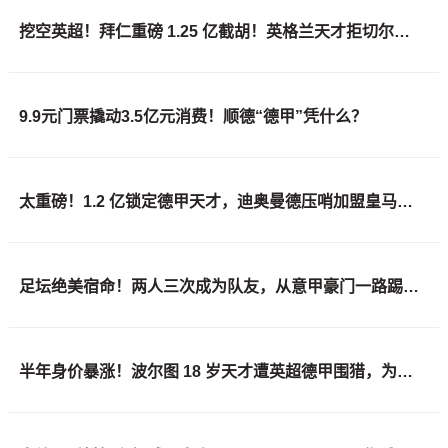
挖空英超！拜仁重磅 1.25 亿截胡！英格兰天才拒切尔西铁心赴德甲
9.9元门票撬动3.5亿元消费！顺德“德甲”凭什么？
太重磅！1.2 亿锁定德甲天才，迪奥曼德压哨加盟皇马能否坐稳主力
足坛绝美宿命！两人三次成为队友，从意甲豪门一路踢到德甲！
半年身价暴涨！波尔图 18 岁天才遭英超德甲围猎，为啥他大概率选择留队？