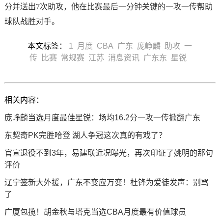
分并送出7次助攻，他在比赛最后一分钟关键的一攻一传帮助
球队战胜对手。
本文标签：
1
月度
CBA
广东
庞峥麟
助攻
一
传
比赛
常规赛
江苏
消息资讯
广东东
星锐
相关内容：
庞峥麟当选月度最佳星锐：场均16.2分一攻一传掀翻广东
东契奇PK完胜哈登 湖人争冠这次真的有戏了？
官宣退役不到3年，易建联近况曝光，再次印证了姚明的那句
评价
辽宁签新大外援，广东不变应万变！杜锋为爱徒发声：别骂
了
广厦包揽！胡金秋与塔克当选CBA月度最有价值球员