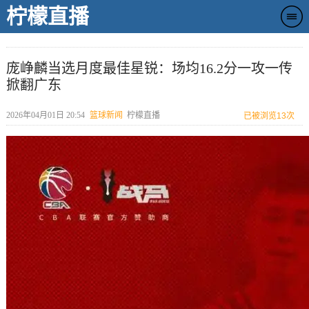
柠檬直播
庞峥麟当选月度最佳星锐：场均16.2分一攻一传
掀翻广东
2026年04月01日 20:54
篮球新闻
柠檬直播
已被浏览
13次