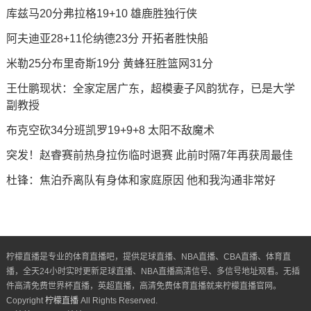
库兹马20分弗拉格19+10 雄鹿胜独行侠
阿夫迪亚28+11伦纳德23分 开拓者胜快船
米勒25分布里奇斯19分 黄蜂狂胜篮网31分
王仕鹏现状：全家定居广东，超模妻子风韵犹存，已是大学
副教授
布克空砍34分班凯罗19+9+8 太阳不敌魔术
突发！赵睿赛前热身拉伤临时退赛 此前时隔7年再获周最佳
杜锋：焦泊乔离队有身体和家庭原因 他和我沟通非常好
柠檬直播是专业的体育直播吧，提供足球直播、NBA直播、CBA直播、体育直
播，全天24小时实时更新足球直播、NBA直播高清信号、多信号地址观看。无插
件高清免费世界杯直播，英超直播，高清免费体育直播就来柠檬直播官网。
Copyright
柠檬直播
All Rights Reserved.