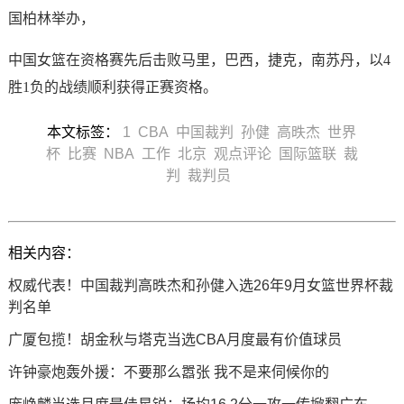
国柏林举办，
中国女篮在资格赛先后击败马里，巴西，捷克，南苏丹，以4
胜1负的战绩顺利获得正赛资格。
本文标签：
1
CBA
中国裁判
孙健
高昳杰
世界
杯
比赛
NBA
工作
北京
观点评论
国际篮联
裁
判
裁判员
相关内容：
权威代表！中国裁判高昳杰和孙健入选26年9月女篮世界杯裁
判名单
广厦包揽！胡金秋与塔克当选CBA月度最有价值球员
许钟豪炮轰外援：不要那么嚣张 我不是来伺候你的