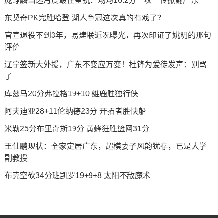
庞峥麟当选月度最佳星锐：场均16.2分一攻一传掀翻广东
东契奇PK完胜哈登 湖人争冠这次真的有戏了？
官宣退役不到3年，易建联近况曝光，再次印证了姚明的那句
评价
辽宁签新大外援，广东不变应万变！杜锋为爱徒发声：别骂
了
库兹马20分弗拉格19+10 雄鹿胜独行侠
阿夫迪亚28+11伦纳德23分 开拓者胜快船
米勒25分布里奇斯19分 黄蜂狂胜篮网31分
王仕鹏现状：全家定居广东，超模妻子风韵犹存，已是大学
副教授
布克空砍34分班凯罗19+9+8 太阳不敌魔术