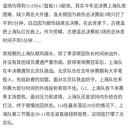
温场均得到31.0分4.7篮板11.0助攻。其实今年总决赛上海队很
困难，缺少两名大外援，洛夫顿因为肩伤总决赛前3场只打了
不到5分钟，白边因为脚伤缺席总决赛。在此背景下，古德温
把上海队扛在肩上。作为劳模，古德温总决赛前3场的总休息
时间不到5分钟……
常规赛的上海队顺风顺水，除了李添荣因伤长时间休战外，
并没有其他球员遭遇严重伤病。获得常规赛冠军后，上海队
在半决赛遇到北京队挑战。北京队也在去年休赛期有大手笔
投入，包括赵睿的加盟。面对北京队铁血防守，上海队在系
列赛大部分时间的外线投射表现不佳。G2，上海队吞下本赛
季主场首败。面对压力和逆境，上海队还是坚持内外结合的
打法，终于慢慢找回状态。G4在最多落后20分的情况下，上
海队第三节轰出39-11攻击波直接扭转局势，这彻底打懵了北
京队。