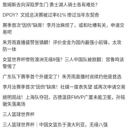
詹姆斯去向深陷罗生门 勇士湖人骑士各有难处？
DPOY？文班总决赛被过率61% 惨过当年东契奇
赛季首次“因伤”缺席！李月汝麻烦了，或和吐槽有关，申请交
易吧
朱芳雨直播盛赞张镇麟！评价金金为国内最强小前锋，太攻
防一体
女篮世界杯惨败澳洲无缘8强？三人中国队被掀翻：宫鲁鸣该
警惕了
广东队下赛季首个外援定了！朱芳雨直播时说续约他是首选
李月汝赛季首次“因伤”缺席！社媒一度表失望 或再次申请交易
姚明观战！上海队夺冠，古德温获FMVP广厦未能卫冕，孙铭
徽失落离场
三人篮球世界杯
三人篮球世界杯｜中国女篮负于澳大利亚，无缘八强