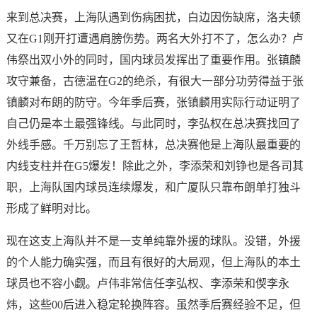
来到总决赛，上海队遇到伤病困扰，白边因伤缺席，洛夫顿
又在G1刚开打遭遇肩膀伤势。两名大外打不了，怎么办？卢
伟祭出双小外的同时，国内球员发挥出了重要作用。张镇麟
攻守兼备，古德温在G2的绝杀，有很大一部分功劳得益于张
镇麟对布朗的防守。今年季后赛，张镇麟用实际行动证明了
自己仍是本土最强锋线。与此同时，李弘权在总决赛找回了
外线手感。千万别忘了王哲林，总决赛他是上海队最重要的
内线支柱并在G5爆发！除此之外，李添荣和刘铮也是各司其
职，上海队国内球员连续爆发，和广厦队只靠布朗单打独斗
形成了鲜明对比。
现在这支上海队并不是一支单纯靠外援的球队。没错，外援
的个人能力确实强，而且有很好的大局观，但上海队的本土
球员也不容小觑。卢伟非常信任李弘权、李添荣和偰李永
炜，这些00后进入稳定轮换阵容。虽然季后赛经验不足，但