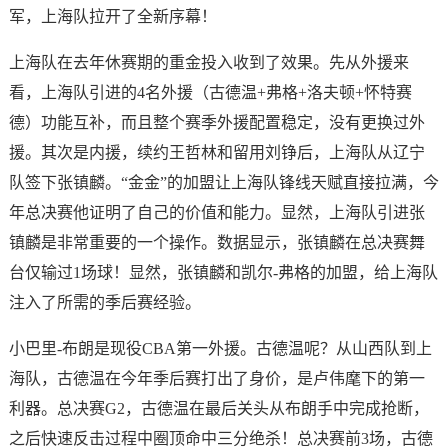
军，上海队拉开了全新序幕！
上海队在去年休赛期的重金投入收到了效果。先从外援来
看，上海队引进的4名外援（古德温+弗格+洛夫顿+怀特赛
德）功能互补，而且整个赛季外援配置稳定，没有更换过外
援。其次是内援，续约王哲林和留用刘铮后，上海队从辽宁
队签下张镇麟。“金金”的加盟让上海队锋线天赋直接拉满，今
年总决赛他证明了自己的价值和能力。显然，上海队引进张
镇麟是非常重要的一个操作。数据显示，张镇麟在总决赛舞
台仅输过1场球！显然，张镇麟和凯尔-弗格的加盟，给上海队
注入了所需的季后赛经验。
小巴里-布朗是现役CBA第一外援。古德温呢？从山西队到上
海队，古德温在今年季后赛打出了身价，是卢伟麾下的第一
利器。总决赛G2，古德温在最后关头从布朗手中完成抢断，
之后快速反击过程中圈顶命中三分绝杀！总决赛前3场，古德