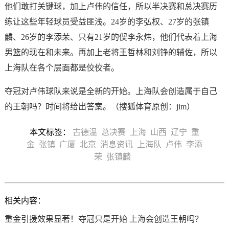
他们敢打关键球，加上卢伟的信任，所以半决赛和总决赛历
练让这些年轻球员受益匪浅。24岁的李弘权、27岁的张镇
麟、26岁的李添荣、只有21岁的偰李永炜，他们代表着上海
男篮的现在和未来。再加上老将王哲林和刘铮的辅佐，所以
上海队在各个层面都是佼佼者。
夺冠对卢伟球队来说是全新的开始。上海队会创造属于自己
的王朝吗？时间将给出答案。（搜狐体育原创：jim）
本文标签：
古德温
总决赛
上海
山西
辽宁
重
金
张镇
广厦
北京
消息资讯
上海队
卢伟
李添
荣
张镇麟
相关内容：
重金引援效果显著！夺冠只是开始 上海会创造王朝吗？